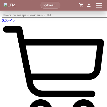
Кубань
Перейти
к
0.00
₽
0
содержимому