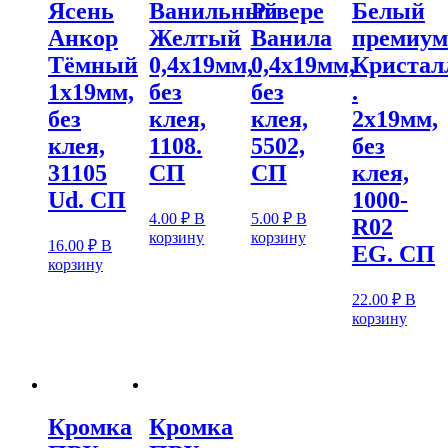
Ясень
Ванильный
Ровере
Белый
Анкор
Желтый
Ванила
премиум
Тёмный
0,4х19мм,
0,4х19мм,
Кристал
1х19мм,
без
без
.
без
клея,
клея,
2х19мм,
клея,
1108.
5502,
без
31105
СП
СП
клея,
Ud. СП
1000-
4.00
₽
В
5.00
₽
В
R02
корзину
корзину
16.00
₽
В
EG. СП
корзину
22.00
₽
В
корзину
Кромка
Кромка