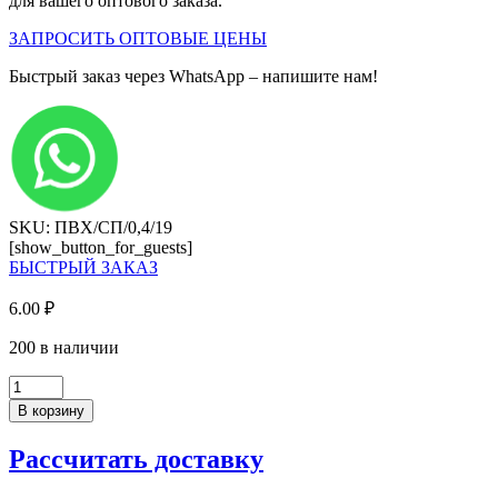
для вашего оптового заказа.
ЗАПРОСИТЬ ОПТОВЫЕ ЦЕНЫ
Быстрый заказ через WhatsApp – напишите нам!
SKU: ПВХ/СП/0,4/19
[show_button_for_guests]
БЫСТРЫЙ ЗАКАЗ
6.00
₽
200 в наличии
Количество
товара
В корзину
Кромка
ПВХ,
Рассчитать доставку
Дуб
Харбор