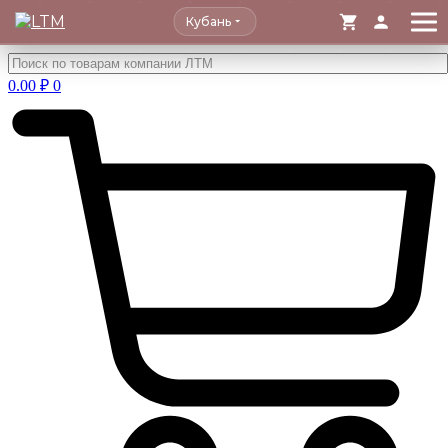
Кубань
Перейти
к
0.00
₽
0
содержимому