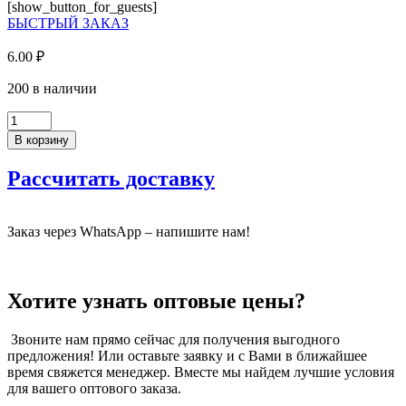
Золотой
[show_button_for_guests]
0,4x19
БЫСТРЫЙ ЗАКАЗ
мм,
без
6.00
₽
клея,
К361
200 в наличии
KR.
Количество
СП
товара
В корзину
Кромка
ПВХ,
Рассчитать доставку
Дуб
Харбор
Золотой
Заказ через WhatsApp – напишите нам!
0,4x19
мм,
без
клея,
Хотите узнать оптовые цены?
К361
KR.
СП
Звоните нам прямо сейчас для получения выгодного
предложения! Или оставьте заявку и с Вами в ближайшее
время свяжется менеджер. Вместе мы найдем лучшие условия
для вашего оптового заказа.