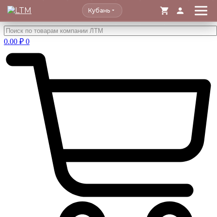
Кубань
Перейти
к
0.00
₽
0
содержимому