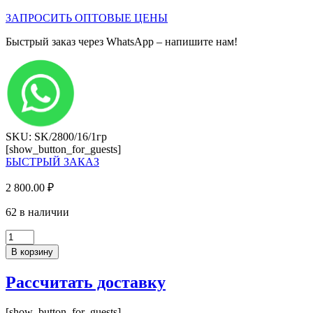
ЗАПРОСИТЬ ОПТОВЫЕ ЦЕНЫ
Быстрый заказ через WhatsApp – напишите нам!
SKU: SK/2800/16/1гр
[show_button_for_guests]
БЫСТРЫЙ ЗАКАЗ
2 800.00
₽
62 в наличии
Количество
товара
В корзину
ЛДСП
Белый
Рассчитать доставку
гладкий
(2800*2070*16мм),
SK
[show_button_for_guests]