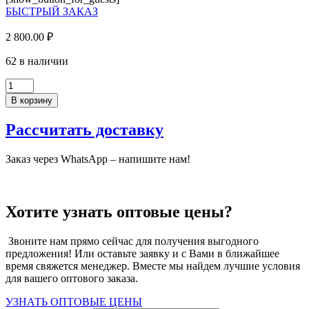
D/K110/SM
БЫСТРЫЙ ЗАКАЗ
(33)
2 800.00
₽
62 в наличии
Количество
товара
В корзину
ЛДСП
Белый
Рассчитать доставку
гладкий
(2800*2070*16мм),
SK
Заказ через WhatsApp – напишите нам!
D/K110/SM
(33)
Хотите узнать оптовые цены?
Звоните нам прямо сейчас для получения выгодного
предложения! Или оставьте заявку и с Вами в ближайшее
время свяжется менеджер. Вместе мы найдем лучшие условия
для вашего оптового заказа.
УЗНАТЬ ОПТОВЫЕ ЦЕНЫ