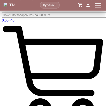
Кубань
Перейти
к
0.00
₽
0
содержимому