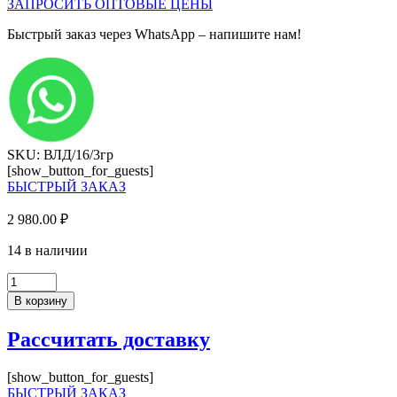
ЗАПРОСИТЬ ОПТОВЫЕ ЦЕНЫ
Быстрый заказ через WhatsApp – напишите нам!
SKU: ВЛД/16/3гр
[show_button_for_guests]
БЫСТРЫЙ ЗАКАЗ
2 980.00
₽
14 в наличии
Количество
товара
В корзину
ЛДСП
Карамель
Рассчитать доставку
(2750*1830*16мм),
ВЛД
(38)
[show_button_for_guests]
БЫСТРЫЙ ЗАКАЗ