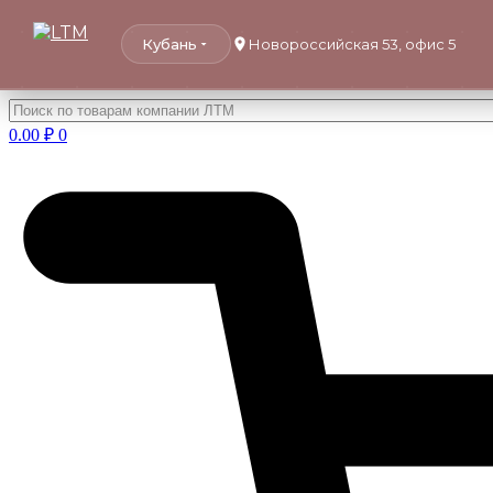
Кубань
Новороссийская 53, офис 5
Перейти
к
0.00
₽
0
содержимому