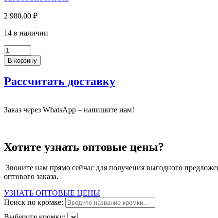
2 980.00
₽
14 в наличии
Количество
товара
В корзину
ЛДСП
Карамель
Рассчитать доставку
(2750*1830*16мм),
ВЛД
(38)
Заказ через WhatsApp – напишите нам!
Хотите узнать оптовые цены?
Звоните нам прямо сейчас для получения выгодного предложен
оптового заказа.
УЗНАТЬ ОПТОВЫЕ ЦЕНЫ
Поиск по кромке:
Выберите кромку: