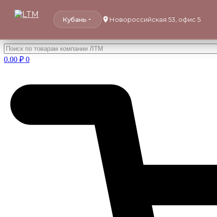
Кубань
Новороссийская 53, офис 5
Перейти
к
0.00
₽
0
содержимому