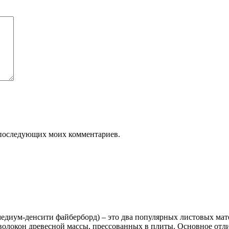
ля последующих моих комментариев.
диум-денсити файберборд) – это два популярных листовых мате
волокон древесной массы, прессованных в плиты. Основное отли