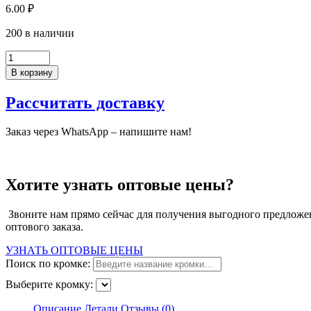
1127.
6.00
₽
СП
200 в наличии
Количество
товара
В корзину
Кромка
ПВХ,
Рассчитать доставку
Боб
Пайн
0,4х19мм,
Заказ через WhatsApp – напишите нам!
без
клея,
1127.
СП
Хотите узнать оптовые цены?
Звоните нам прямо сейчас для получения выгодного предложен
оптового заказа.
УЗНАТЬ ОПТОВЫЕ ЦЕНЫ
Поиск по кромке:
Выберите кромку:
Описание
Детали
Отзывы (0)