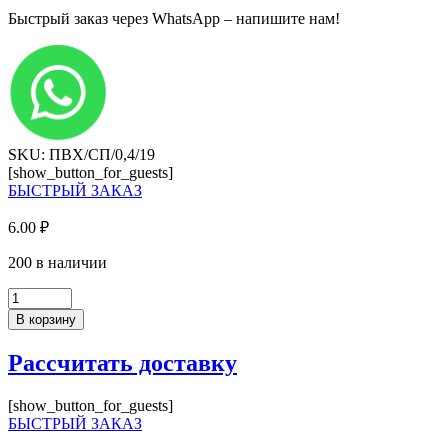
Быстрый заказ через WhatsApp – напишите нам!
SKU: ПВХ/СП/0,4/19
[show_button_for_guests]
БЫСТРЫЙ ЗАКАЗ
6.00
₽
200 в наличии
Количество
товара
В корзину
Кромка
ПВХ,
Рассчитать доставку
Боб
Пайн
0,4х19мм,
[show_button_for_guests]
без
БЫСТРЫЙ ЗАКАЗ
клея,