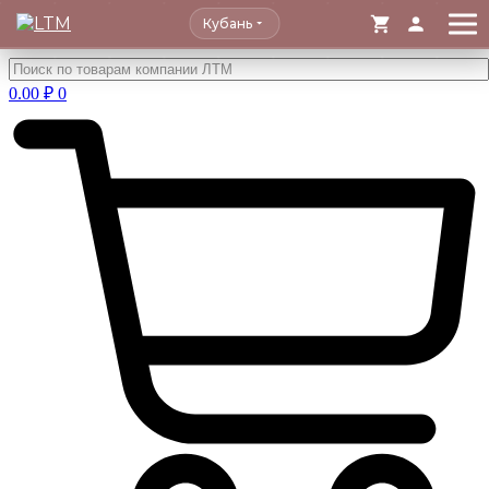
Кубань
Перейти
к
0.00
₽
0
содержимому