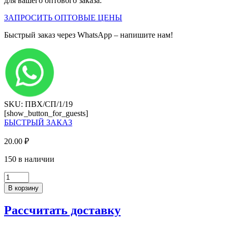
для вашего оптового заказа.
ЗАПРОСИТЬ ОПТОВЫЕ ЦЕНЫ
Быстрый заказ через WhatsApp – напишите нам!
SKU: ПВХ/СП/1/19
[show_button_for_guests]
БЫСТРЫЙ ЗАКАЗ
20.00
₽
150 в наличии
Количество
товара
В корзину
Кромка
ПВХ,
Рассчитать доставку
Дуб
Делано