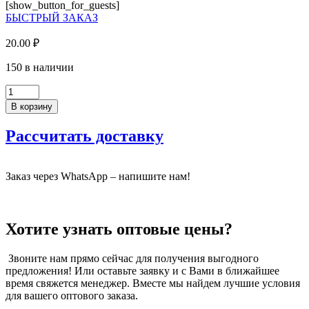
Натуральный
[show_button_for_guests]
1х19мм,
БЫСТРЫЙ ЗАКАЗ
без
клея,
20.00
₽
0138
ND.
150 в наличии
СП
Количество
товара
В корзину
Кромка
ПВХ,
Рассчитать доставку
Дуб
Делано
Натуральный
Заказ через WhatsApp – напишите нам!
1х19мм,
без
клея,
0138
Хотите узнать оптовые цены?
ND.
СП
Звоните нам прямо сейчас для получения выгодного
предложения! Или оставьте заявку и с Вами в ближайшее
время свяжется менеджер. Вместе мы найдем лучшие условия
для вашего оптового заказа.