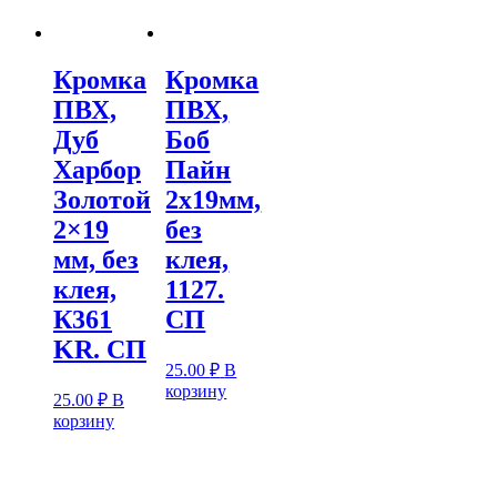
Кромка
Кромка
ПВХ,
ПВХ,
Дуб
Боб
Харбор
Пайн
Золотой
2х19мм,
2×19
без
мм, без
клея,
клея,
1127.
К361
СП
KR. СП
25.00
₽
В
корзину
25.00
₽
В
корзину