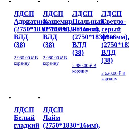
ЛДСП
ЛДСП
ЛДСП
ЛДСП
Адриатика
Кашемир
Пыльный
Светло-
(2750*1830*16мм),
(2750*1830*16мм),
Розовый
серый
ВЛД
ВЛД
(2750*1830*16мм)
фон
(38)
(38)
ВЛД
(2750*18
(38)
ВЛД
2 980.00
₽
В
2 980.00
₽
В
(38)
корзину
корзину
2 980.00
₽
В
корзину
2 620.00
₽
В
корзину
ЛДСП
ЛДСП
Белый
Лайм
гладкий
(2750*1830*16мм),