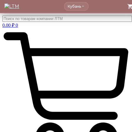
Кубань
Перейти
к
0.00
₽
0
содержимому