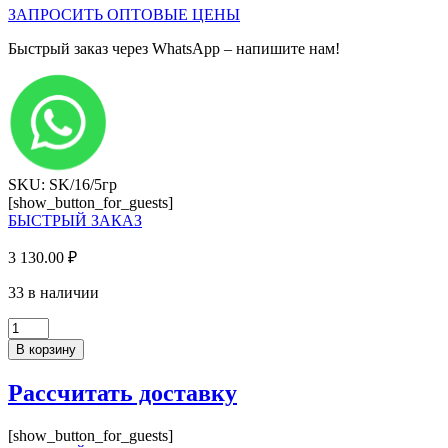
ЗАПРОСИТЬ ОПТОВЫЕ ЦЕНЫ
Быстрый заказ через WhatsApp – напишите нам!
SKU: SK/16/5гр
[show_button_for_guests]
БЫСТРЫЙ ЗАКАЗ
3 130.00
₽
33 в наличии
Количество
товара
В корзину
ЛДСП
Орех
Рассчитать доставку
Ликата
(2750*1830*16мм),
SK
[show_button_for_guests]