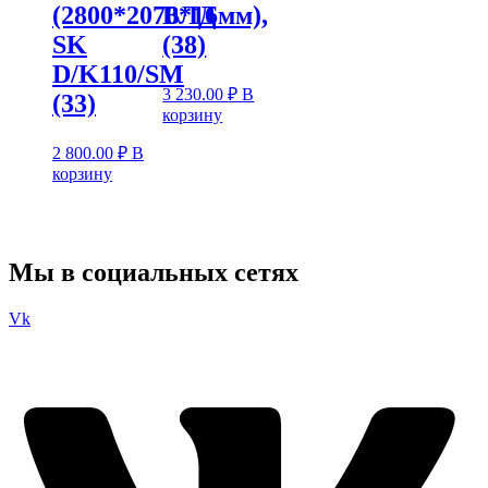
(2800*2070*16мм),
ВЛД
SK
(38)
D/K110/SM
3 230.00
₽
В
(33)
корзину
2 800.00
₽
В
корзину
Мы в социальных сетях
Vk