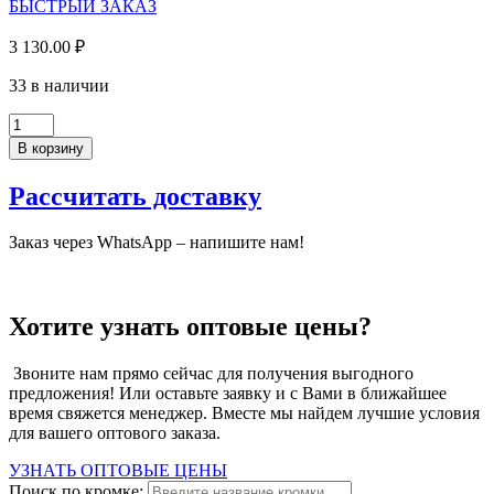
D/4087/OW
БЫСТРЫЙ ЗАКАЗ
(33)
3 130.00
₽
33 в наличии
Количество
товара
В корзину
ЛДСП
Орех
Рассчитать доставку
Ликата
(2750*1830*16мм),
SK
Заказ через WhatsApp – напишите нам!
D/4087/OW
(33)
Хотите узнать оптовые цены?
Звоните нам прямо сейчас для получения выгодного
предложения! Или оставьте заявку и с Вами в ближайшее
время свяжется менеджер. Вместе мы найдем лучшие условия
для вашего оптового заказа.
УЗНАТЬ ОПТОВЫЕ ЦЕНЫ
Поиск по кромке: