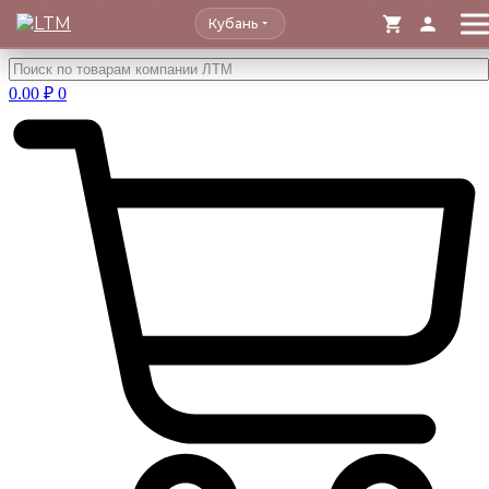
Кубань
Перейти
к
0.00
₽
0
содержимому