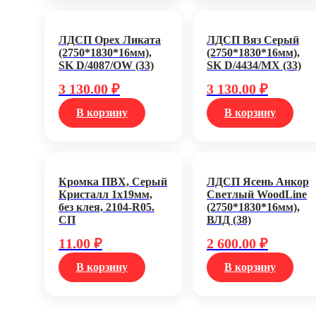
ЛДСП Орех Ликата
ЛДСП Вяз Серый
(2750*1830*16мм),
(2750*1830*16мм),
SK D/4087/OW (33)
SK D/4434/MX (33)
3 130.00
₽
3 130.00
₽
В корзину
В корзину
Кромка ПВХ, Серый
ЛДСП Ясень Анкор
Кристалл 1х19мм,
Светлый WoodLine
без клея, 2104-R05.
(2750*1830*16мм),
СП
ВЛД (38)
11.00
₽
2 600.00
₽
В корзину
В корзину